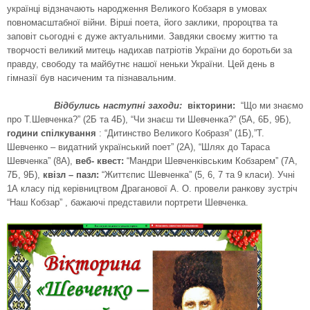
українці відзначають народження Великого Кобзаря в умовах
повномасштабної війни. Вірші поета, його заклики, пророцтва та
заповіт сьогодні є дуже актуальними. Завдяки своєму життю та
творчості великий митець надихав патріотів України до боротьби за
правду, свободу та майбутнє нашої неньки України. Цей день в
гімназії був насиченим та пізнавальним.
Відбулись наступні заходи:
вікторини:
“Що ми знаємо
про Т.Шевченка?” (2Б та 4Б), “Чи знаєш ти Шевченка?” (5А, 6Б, 9Б),
години спілкування
: “Дитинство Великого Кобразя” (1Б),”Т.
Шевченко – видатний український поет” (2А), “Шлях до Тараса
Шевченка” (8А),
веб- квест:
“Мандри Шевченківським Кобзарем” (7А,
7Б, 9Б),
квізл – пазл:
“Життєпис Шевченка” (5, 6, 7 та 9 класи). Учні
1А класу під керівництвом Драганової А. О. провели ранкову зустріч
“Наш Кобзар” , бажаючі представили портрети Шевченка.