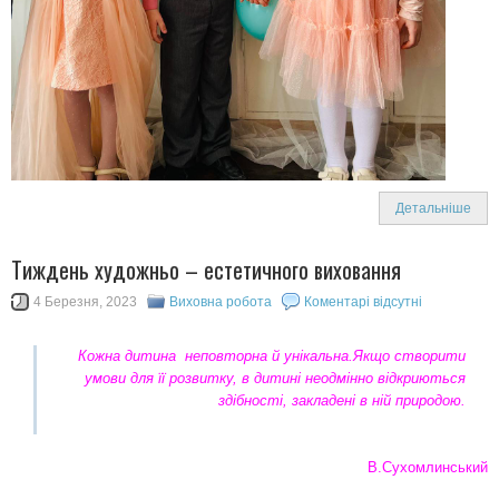
Детальніше
Тиждень художньо – естетичного виховання
4 Березня, 2023
Виховна робота
Коментарі відсутні
Кожна дитина неповторна й унікальна.Якщо створити
умови для її розвитку, в дитині неодмінно відкриються
здібності, закладені в ній природою.
В.Сухомлинський