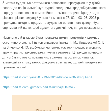
З метою художньо-естетичного виховання, пробудження у дітей
поваги до національної культурної спадщини, традицій українського
народу та виховання самостійності, вміння творчо підходити до
рішення різних ситуацій у нашій гімназії з 27. 02 – 03. 03. 2023 р.
проходив тиждень предметів художньо-естетичного циклу і був
спрямований на те, щоб відкрити в дитині почуття до прекрасного.
Насиченою й цікавою була програма тижня предметів художньо-
естетичного циклу. Під керівництвом Гримач І. М., Лящевської О. В.
та Зінченко Я. Ю. відбулися челенжи, мастер – класи, вікторини,
урок – гра, які захоплювали і учнів і вчителів. Ці заходи принесли
дітям багато нових позитивних вражень та розвиток навичок
взаємодії та спілкування. Дякуємо усім за те, що цей тиждень ми
провели разом!
https://padlet.com/yana2812199238/padlet-oeu2n8kaksq36sn1
https://padlet.com/igrimach/padlet-iuhfgaja6laimo5i