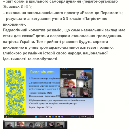
– звіт органів шкільного самоврядування (педагог-організато
Зінченко Я.Ю.);
– виконання загальношкільного проєкту «Разом до Перемоги!»;
– результати анкетування учнів 5-9 класів «Патріотичне
виховання».
Педагогічний колектив розуміє , що саме навчальний заклад має
стати для кожної дитини осередком становлення громадянина-
патріота України. Тож прийняті рішення будуть сприяти
вихованню в учнів громадсько-активної життєвої позицію,
глибокого розуміння історії свого народу, національної
ідентичності та самобутності.