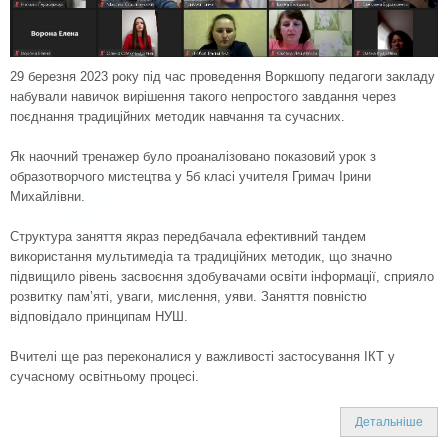
29 березня 2023 року під час проведення Воркшопу педагоги закладу
набували навичок вирішення такого непростого завдання через
поєднання традиційних методик навчання та сучасних.
Як наочний тренажер було проаналізовано показовий урок з
образотворчого мистецтва у 5б класі учителя Гримач Ірини
Михайлівни.
Структура заняття якраз передбачала ефективний тандем
використання мультимедіа та традиційних методик, що значно
підвищило рівень засвоєння здобувачами освіти інформації, сприяло
розвитку пам’яті, уваги, мислення, уяви. Заняття повністю
відповідало принципам НУШ.
Вчителі ще раз переконалися у важливості застосування ІКТ у
сучасному освітньому процесі.
Детальніше