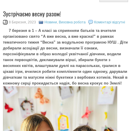
Зустрічаємо весну разом!
8 Березня, 2023
Новини
,
Виховна робота
Коментарі відсутні
7 березня в 1 – А класі за сприянням батьків та вчителя
організовано свято “А вже весна, а вже красна!” в рамках
тематичного тижня “Весна” за модульною програмою НУШ . Діти
добирали асоціації до весни, визначали її ознаки,
персоніфікували в образ молодої уквітчаної дівчини, водили
танок первоцвітів, декламували вірші, збирали букети з
весняних квітів, влаштували дуелі на парасольках, гралися в
цікаві ігри, вчилися робити компліменти один одному, дарували
дівчаткам та матусям ніжні букетики з вербових котиків. Нехай в
кожному серці прокидається надія, бо весна крокує по Землі!