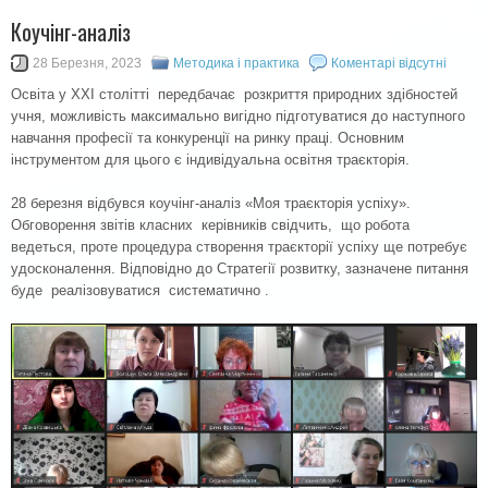
Коучінг-аналіз
28 Березня, 2023
Методика і практика
Коментарі відсутні
Освіта у XXI столітті передбачає розкриття природних здібностей
учня, можливість максимально вигідно підготуватися до наступного
навчання професії та конкуренції на ринку праці. Основним
інструментом для цього є індивідуальна освітня траєкторія.
28 березня відбувся коучінг-аналіз «Моя траєкторія успіху».
Обговорення звітів класних керівників свідчить, що робота
ведеться, проте процедура створення траєкторії успіху ще потребує
удосконалення. Відповідно до Стратегії розвитку, зазначене питання
буде реалізовуватися систематично .