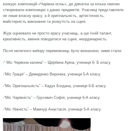
конкурс композицій «Чарівна осінь», де дівчатка за кілька хвилин
створювали композицію з даних предметів. Учасниці представляли
не лише власну красу, а й оригінальність, артистичність,
майстерність виконання та розкутість на сцені.
Журі оцінювало не просто красу учасниць, а ще їхній талант,
креативність, вміння поводитися на сцені, неординарність.
Після нелегкого вибору переможниць було визначено, ними стали:
-“ Міс Червона калина” – Щербина Аріна, учениця 6- Б класу.
-“Міс Грація” – Демиденко Вероніка, учениця 5-А класу.
-“Міс Оригінальність” – Кадук Богдана, учениця 6-Б класу.
-“Міс Чарівність” – Грусевич Софія, учениця 6-А класу.
-“Міс Ніжність” – Мамчур Анастасія, учениця 5-А класу.