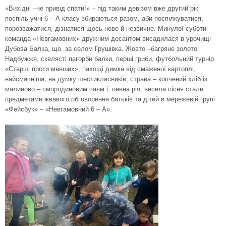
«Вихідні –не привід спати!» – під таким девізом вже другий рік
поспіль учні 6 – А класу збираються разом, аби поспілкуватися,
порозважатися, дізнатися щось нове й незвичне. Минулої суботи
команда «Невгамовних» дружним десантом висадилася в урочищі
Дубова Балка, що за селом Грушівка. Жовто –багряне золото
Надбужжя, скелясті пагорби балки, перші гриби, футбольний турнір
«Старші проти менших», пахощі димка від смаженої картоплі,
найсмачніша, на думку шестикласників, страва – копчений хліб із
малиново – смородиновим чаєм і, певна річ, весела пісня стали
предметами жвавого обговорення батьків та дітей в мережевій групі
«Фейсбук» – «Невгамовний 6 – А».