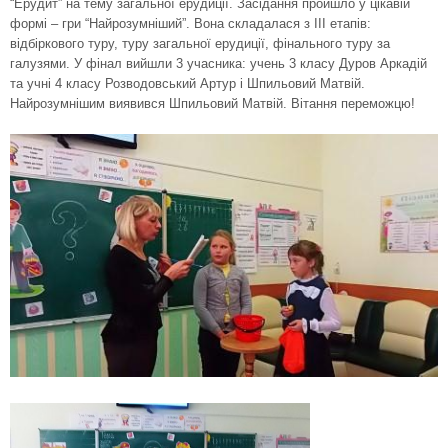
“Ерудит” на тему загальної ерудиції. Засідання пройшло у цікавій
формі – гри “Найрозумніший”. Вона складалася з ІІІ етапів:
відбіркового туру, туру загальної ерудиції, фінального туру за
галузями. У фінал вийшли 3 учасника: учень 3 класу Дуров Аркадій
та учні 4 класу Розводовський Артур і Шпильовий Матвій.
Найрозумнішим виявився Шпильовий Матвій. Вітання переможцю!