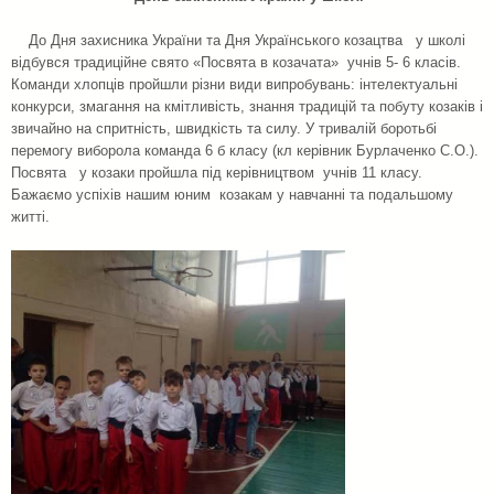
До Дня захисника України та Дня Українського козацтва у школі
відбувся традиційне свято «Посвята в козачата» учнів 5- 6 класів.
Команди хлопців пройшли різни види випробувань: інтелектуальні
конкурси, змагання на кмітливість, знання традицій та побуту козаків і
звичайно на спритність, швидкість та силу. У тривалій боротьбі
перемогу виборола команда 6 б класу (кл керівник Бурлаченко С.О.).
Посвята у козаки пройшла під керівництвом учнів 11 класу.
Бажаємо успіхів нашим юним козакам у навчанні та подальшому
житті.