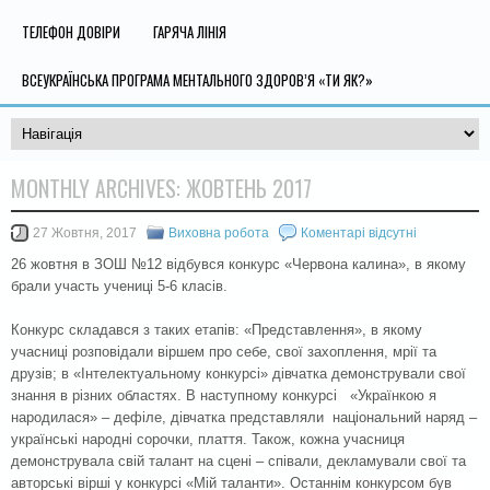
ТЕЛЕФОН ДОВІРИ
ГАРЯЧА ЛІНІЯ
ВСЕУКРАЇНСЬКА ПРОГРАМА МЕНТАЛЬНОГО ЗДОРОВ’Я «ТИ ЯК?»
MONTHLY ARCHIVES:
ЖОВТЕНЬ 2017
27 Жовтня, 2017
Виховна робота
Коментарі відсутні
26 жовтня в ЗОШ №12 відбувся конкурс «Червона калина», в якому
брали участь учениці 5-6 класів.
Конкурс складався з таких етапів: «Представлення», в якому
учасниці розповідали віршем про себе, свої захоплення, мрії та
друзів; в «Інтелектуальному конкурсі» дівчатка демонстрували свої
знання в різних областях. В наступному конкурсі «Українкою я
народилася» – дефіле, дівчатка представляли національний наряд –
українські народні сорочки, плаття. Також, кожна учасниця
демонструвала свій талант на сцені – співали, декламували свої та
авторські вірші у конкурсі «Мій таланти». Останнім конкурсом був