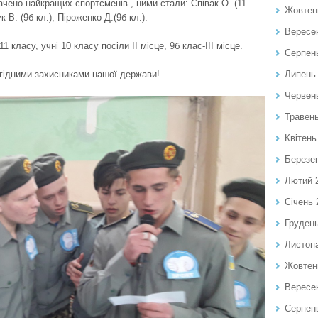
ачено найкращих спортсменів , ними стали: Співак О. (11
Жовтен
к В. (9б кл.), Піроженко Д.(9б кл.).
Вересе
класу, учні 10 класу посіли ІІ місце, 9б клас-ІІІ місце.
Серпен
 гідними захисниками нашої держави!
Липень
Червен
Травен
Квітень
Березе
Лютий 
Січень 
Груден
Листоп
Жовтен
Вересе
Серпен