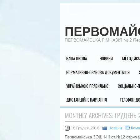
ПЕРВОМАЙС
ПЕРВОМАЙСЬКА ГІМНАЗІЯ № 2 Первом
НАША ШКОЛА
НОВИНИ
МЕТОДИКА 
НОРМАТИВНО-ПРАВОВА ДОКУМЕНТАЦІЯ
УКРАЇНСЬКОЮ ПРАВИЛЬНО
СОЦІАЛЬНО-П
ДИСТАНЦІЙНЕ НАВЧАННЯ
ТЕЛЕФОН ДО
MONTHLY ARCHIVES:
ГРУДЕНЬ 
18 Грудня, 2018
Новини
Коме
Первомайська ЗОШ І-ІІІ ст.№12 отримал