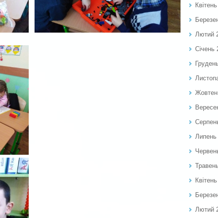
Квітень
Березе
Лютий 
Січень 
Груден
Листоп
Жовтен
Вересе
Серпен
Липень
Червен
Травен
Квітень
Березе
Лютий 