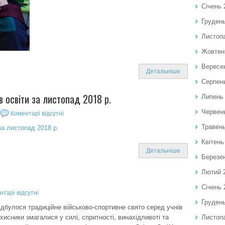
Січень 
Груден
Листоп
Жовтен
Вересе
Детальніше
Серпен
 освіти за листопад 2018 р.
Липень
Червен
Коментарі відсутні
Травен
за листопад 2018 р.
Квітень
Детальніше
Березе
Лютий 
Січень 
нтарі відсутні
Груден
ідбулося традиційне військово-спортивне свято серед учнів
ахисники змагалися у силі, спритності, винахідливоті та
Листоп