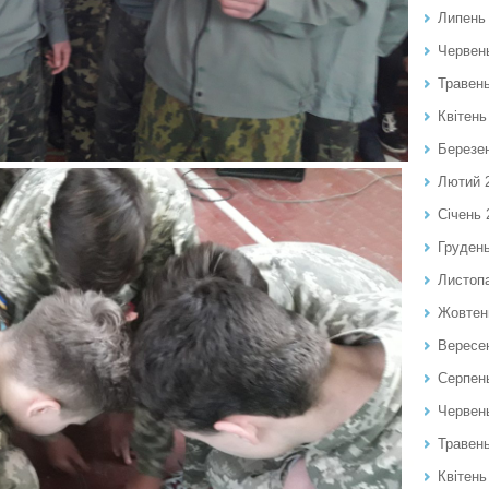
Липень
Червен
Травен
Квітень
Березе
Лютий 
Січень 
Груден
Листоп
Жовтен
Вересе
Серпен
Червен
Травен
Квітень