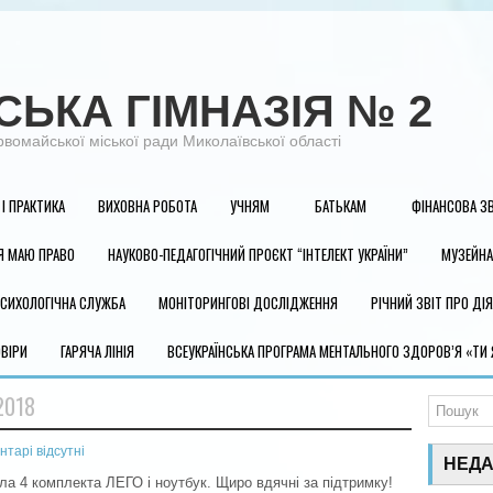
ЬКА ГІМНАЗІЯ № 2
айської міської ради Миколаївської області
І ПРАКТИКА
ВИХОВНА РОБОТА
УЧНЯМ
БАТЬКАМ
ФІНАНСОВА ЗВ
Я МАЮ ПРАВО
НАУКОВО-ПЕДАГОГІЧНИЙ ПРОЄКТ “ІНТЕЛЕКТ УКРАЇНИ”
МУЗЕЙНА
СИХОЛОГІЧНА СЛУЖБА
МОНІТОРИНГОВІ ДОСЛІДЖЕННЯ
РІЧНИЙ ЗВІТ ПРО ДІ
ВІРИ
ГАРЯЧА ЛІНІЯ
ВСЕУКРАЇНСЬКА ПРОГРАМА МЕНТАЛЬНОГО ЗДОРОВ’Я «ТИ
2018
нтарі відсутні
НЕДА
а 4 комплекта ЛЕГО і ноутбук. Щиро вдячні за підтримку!