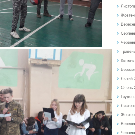
Листоп
Жовтен
Вересе
Серпен
Червен
Травен
Квітень
Березе
Лютий 
Січень 
Груден
Листоп
Жовтен
Вересе
Червен