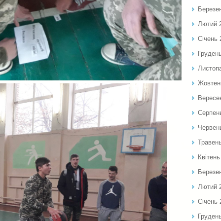
Березе
Лютий 
Січень 
Груден
Листоп
Жовтен
Вересе
Серпен
Червен
Травен
Квітень
Березе
Лютий 
Січень 
Груден