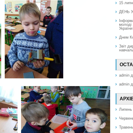
15 липн
ДЕНЬ 
Інформа
молоді 
України
Днем Ко
Звіт ди
навчаль
ОСТА
admin
д
admin
д
АРХІ
Липень
Червен
Травен