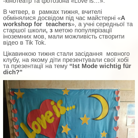
-кінотеатр та фотозона «Love is…».
В четвер, в рамках тижня, вчителі
обмінялися досвідом під час майстерні «
А
workshop for teachers
», а учні середньої та
старшої школи
, з
метою популярізації
іноземних мов, мали можливість створити
відео в Tik Tok.
Цікавинкою тижня стали засідання мовного
клубу, на якому діти презентували свої хобі
та презентації на тему
“Ist Mode wichtig für
dich?”