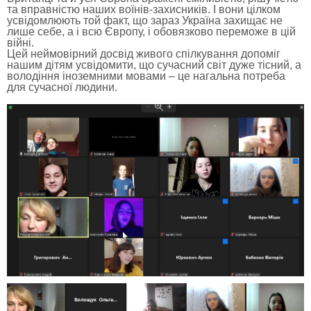
та вправністю наших воїнів-захисників. І вони цілком
усвідомлюють той факт, що зараз Україна захищає не
лише себе, а і всю Європу, і обовязково переможе в цій
війні.
Цей неймовірний досвід живого спілкування допоміг
нашим дітям усвідомити, що сучасний світ дуже тісний, а
володіння іноземними мовами – це нагальна потреба
для сучасної людини.