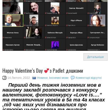
Детальніше
Happy Valentine’s Day
з Padlet дошками
14 Лютого, 2022
Новини
,
Іноземні мови
Коментарі відсутні
Перший день тижня іноземних мов в
нашому закладі розпочався з конкурсу
валентинок, фотоконкурсу «Love is….”
та тематичних уроків в 5а та 4а класах
,під час яких учні дізнавалися про
історію цього свята та вчилися