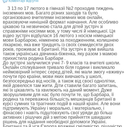
Коментарі відсутні
З 13 по 17 лютого в гімназії №2 проходив тиждень
іноземних мов. Багато різних заходів та було
організовано вчителями іноземних мов онлайн,
враховуючи нинішній формат навчання. Але особливо
цікавою та незвичною стала для дітей зустріч зі
справжніми носіями мов, у тому числі й німецької. Ця
відео зустріч відбулася 16 лютого з носієм німецької
мови Барбарою, німкенею за походженням, колишнею
лікаркою, яка вже тридцять із своїх семидесяти двох
років, проживає в Британії. На зустріч в зумі вийшла
також українська дівчинка-біженка, яку разом з мамою
прихистила родина Барбари .
До зустрічі залучилися учні 7- 9 класів та вчителі школи.
Онлайн спілкування тривало біля години і викликало
неймовірний інтерес серед дітей, які мали змогу «вживу»
почути про країни, мови яких вивчають у школі,
безпосередньо від носіїв, а також від своєї однолітки,
якій довелося там жити. Діти ставили багато запитань,
які їх цікавлять та хвилюють на даний момент. Дуже
зворушливим для нас було почути те, що Барбара, її
родина та переважна більшість мешканців Британії в
курсі сумних та трагічних подій в нашій країні. Але вони
підтримують Україну і морально, і матеріально, і
фінасово і навіть підштовхують свої уряди до більш
активних і рішучих дій з метою прийняття швидших
рішень для надання необхідної допомоги Україні.
Британці та й уся Європа вражені сміливістю, рішучістю