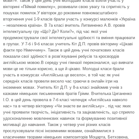
мови?». Також у цей день учні молодших класів взяли участь у
вікторині «Піймай помилку», розвивали свою увагу та спритність у
пошуках помилок.У вівторок до роковини повномасштабного
вторгнення учні 1-9 класів брали участь у конкурсі малюнків «Україна
– незалежна країна». В 7а класі вчитель Литвиненко А.В. провів
інтелектуальну гру «Що? Де? Коли?», під час якої учні
продемонстрували свої інтелектуальні здібності та вміння працювати
в групах. У 7-б і 9-б класах учитель Кіт Д.П. провів вікторину «Цікаві
факти про Німеччину». Також в цей день учні початкових класів
показали свої здібності в розв’язуванні ребусів та кросвордів
англійською мовою.В середу учні гімназії переконалися, що вивчати
мови це не тільки корисно, а ще й цікаво. Молодші класи брали
участь в конкурсах «Англійська це весело», в той час як учні
середніх класів провели весело час граючи в онлайн ігри на
іноземних мовах. Учитель Кіт Д.П. у 8-а класі знайомив учнів з
казками німецьких письменників братів Грімм. Вчителька Циганенко
І.О. в цей день провела в 7-б класі челендж «Англійська навколо
нас» та в четвер вікторину «Чи знаєте ви англійську» , під час яких
учні проявили творчість, ініціативність та зацікавленість, що сприяло
удосконаленню мовленнєвих навичок та формуванню позитивної
мотивації до навчання. Також у четвер учні різних класів
прослуховували пісні іноземними мовами, ознайомилися з
класичними творами німецьких композиторів Моцарта, Бетховена,