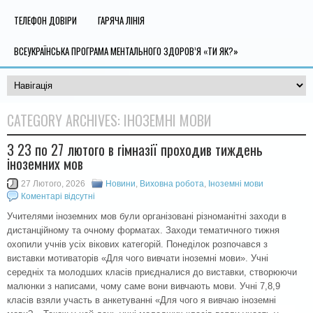
ТЕЛЕФОН ДОВІРИ
ГАРЯЧА ЛІНІЯ
ВСЕУКРАЇНСЬКА ПРОГРАМА МЕНТАЛЬНОГО ЗДОРОВ’Я «ТИ ЯК?»
CATEGORY ARCHIVES:
ІНОЗЕМНІ МОВИ
З 23 по 27 лютого в гімназії проходив тиждень
іноземних мов
27 Лютого, 2026
Новини
,
Виховна робота
,
Іноземні мови
Коментарі відсутні
Учителями іноземних мов були організовані різноманітні заходи в
дистанційному та очному форматах. Заходи тематичного тижня
охопили учнів усіх вікових категорій. Понеділок розпочався з
виставки мотиваторів «Для чого вивчати іноземні мови». Учні
середніх та молодших класів приєдналися до виставки, створюючи
малюнки з написами, чому саме вони вивчають мови. Учні 7,8,9
класів взяли участь в анкетуванні «Для чого я вивчаю іноземні