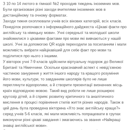
З 10 по 14 лютого в гімназії №2 проходив тиждень іноземних мов.
Були організовані різні заходи вчителями іноземних мов в
дистанційному та очному форматах.
Заходи тижня охоплювали учнів всіх вікових категорій, всіх класів.
Понеділок розпочався з інформаційного дайджеста «Цікаві факти про
англійську та німецьку мови». Учні середньої та молодшої школи
знайомилися з цікавими фактами про мови які вивчаються у нашій
школі. Учні за допомогою QR кодів переходили за посиланням і мали
можливість вибрати найцікавіший для себе факт про мови та
поділитися про нього з іншими.
У вівторок учні 7-9 класів здійснили віртуальну подорож до Великої
Британії та Німеччини. Оскільки краєзнавчий аспект є невід’ємною
частиною занурення у життя іншого народу та кращого розуміння
його мови, культури, то завданням школярів було не лише
переглянути відеоролики, а й створити презентації визначних місць
країн відповідною мовою. Такий вид роботи не лише розширює
кругозір дітей, а й сприяє розвитку критичного та аналітичного
мислення в процесі порівняння стилів життя різних народів. Також в
цей день була проведена вікторина «Хто знає англійську краще?»
серед учнів 5-6 класів, які мали можливість попрацювати в групах
виконуючи різні цікаві завдання і змагаючись за звання «Найкращі
знавці англійської мови».