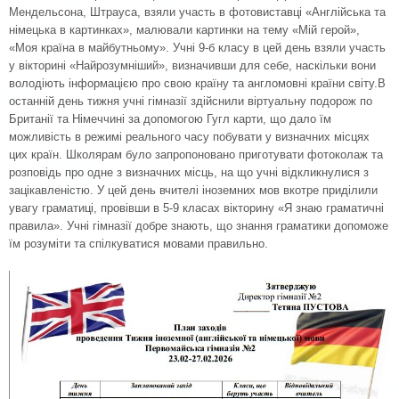
Мендельсона, Штрауса, взяли участь в фотовиставці «Англійська та
німецька в картинках», малювали картинки на тему «Мій герой»,
«Моя країна в майбутньому». Учні 9-б класу в цей день взяли участь
у вікторині «Найрозумніший», визначивши для себе, наскільки вони
володіють інформацією про свою країну та англомовні країни світу.В
останній день тижня учні гімназії здійснили віртуальну подорож по
Британії та Німеччині за допомогою Гугл карти, що дало їм
можливість в режимі реального часу побувати у визначних місцях
цих країн. Школярам було запропоновано приготувати фотоколаж та
розповідь про одне з визначних місць, на що учні відкликнулися з
зацікавленістю. У цей день вчителі іноземних мов вкотре приділили
увагу граматиці, провівши в 5-9 класах вікторину «Я знаю граматичні
правила». Учні гімназії добре знають, що знання граматики допоможе
їм розуміти та спілкуватися мовами правильно.