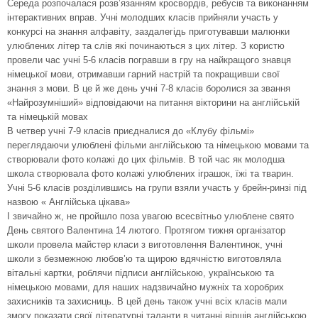
Середа розпочалася розв’язанням кросвордів, ребусів та виконанням
інтерактивних вправ. Учні молодших класів прийняли участь у
конкурсі на знання алфавіту, заздалегідь приготувавши малюнки
улюблених літер та слів які починаються з цих літер. З користю
провели час учні 5-6 класів погравши в гру на найкращого знавця
німецької мови, отримавши гарний настрій та покращивши свої
знання з мови. В це й же день учні 7-8 класів боролися за звання
«Найрозумніший» відповідаючи на питання вікторини на англійській
та німецькій мовах
В четвер учні 7-9 класів приєдналися до «Клубу фільмі»
переглядаючи улюблені фільми англійською та німецькою мовами та
створювали фото колажі до цих фільмів. В той час як молодша
школа створювала фото колажі улюблених іграшок, їжі та тварин.
Учні 5-6 класів розділившись на групи взяли участь у брейн-ринзі під
назвою « Англійська цікава»
І звичайно ж, не пройшло поза увагою всесвітньо улюблене свято
День святого Валентина 14 лютого. Протягом тижня організатор
школи провела майстер класи з виготовлення Валентинок, учні
школи з безмежною любов’ю та щирою вдячністю виготовляла
вітальні картки, роблячи підписи англійською, українською та
німецькою мовами, для наших надзвичайно мужніх та хоробрих
захисників та захисниць. В цей день також учні всіх класів мали
змогу показати свої літературні таланти в читанні віршів англійською