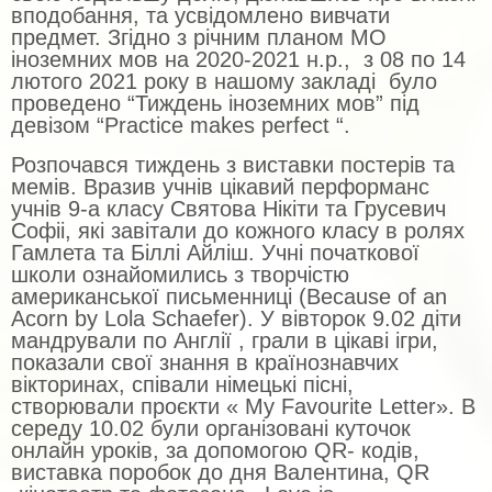
вподобання, та усвідомлено вивчати
предмет. Згідно з річним планом МО
іноземних мов на 2020-2021 н.р., з 08 по 14
лютого 2021 року в нашому закладі було
проведено “Тиждень іноземних мов” під
девізом “Practice makes perfect “.
Розпочався тиждень з виставки постерів та
мемів. Вразив учнів цікавий перформанс
учнів 9-а класу Святова Нікіти та Грусевич
Софіі, які завітали до кожного класу в ролях
Гамлета та Біллі Айліш. Учні початкової
школи ознайомились з творчістю
американської письменниці (Because of an
Acorn by Lola Schaefer). У вівторок 9.02 діти
мандрували по Англії , грали в цікаві ігри,
показали свої знання в країнознавчих
вікторинах, співали німецькі пісні,
створювали проєкти « My Favourite Letter». В
середу 10.02 були організовані куточок
онлайн уроків, за допомогою QR- кодів,
виставка поробок до дня Валентина, QR