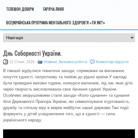
ТЕЛЕФОН ДОВІРИ
ГАРЯЧА ЛІНІЯ
ВСЕУКРАЇНСЬКА ПРОГРАМА МЕНТАЛЬНОГО ЗДОРОВ’Я «ТИ ЯК?»
Днь Соборності України.
22 Січня, 2026
Новини
,
Виховна робота
Коментарі відсутні
В гімназії відбулися тематичні заходи, спрямовані на виховання
почуття єдності, патріотизму та любові до рідної країни.У закладі
були проведені виховні години, конкурси малюнків, під час яких діти
через творчість висловлювали своє бачення єдиної України.
Особливо зворушливими стали заходи «Коло єднання» та єднання
біля Державного Прапора України, які символізували згуртованість,
дружбу та спільну віру в мирне майбутнє нашої держави.Такі події
формують у дітей усвідомлення того, що в єдності — сила
українського народу.